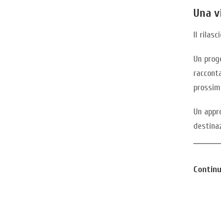
Una v
Il rilas
Un proge
racconta
prossimi
Un appro
destinaz
Continu