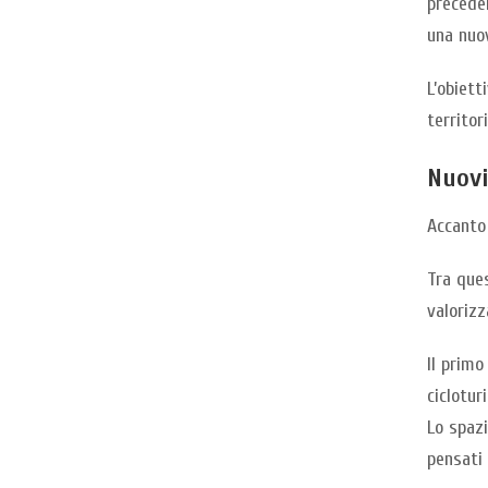
preceden
una nuov
L’obiett
territor
Nuovi
Accanto 
Tra que
valorizz
Il primo
ciclotur
Lo spazi
pensati 