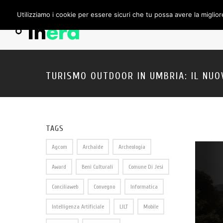
Utilizziamo i cookie per essere sicuri che tu possa avere la miglior
TURISMO OUTDOOR IN UMBRIA: IL NUO
TAGS
Agcom
Archaide
Archeologia
Award
Beni Culturali
Comune Di Jesi
Conciliaweb
Convegno
Informatica
Intelligenza Artificiale
LILT
Mobile