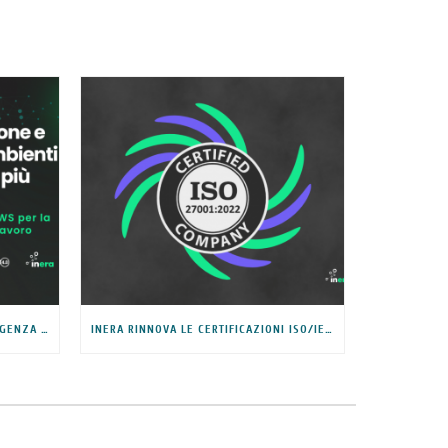
SICUREZZA SUL LAVORO: L’INTELLIGENZA ARTIFICIALE CHE PREVIENE I RISCHI NEGLI AMBIENTI INDUSTRIALI
INERA RINNOVA LE CERTIFICAZIONI ISO/IEC 27001