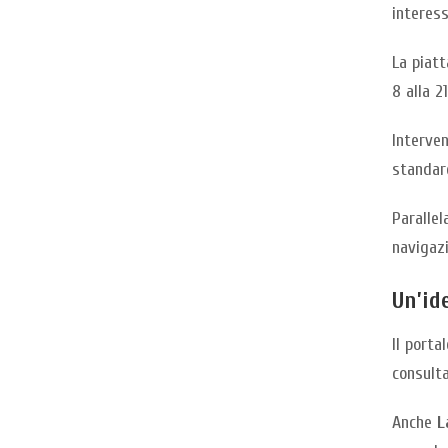
interess
La piatt
8 alla 2
Interven
standard
Parallel
navigazi
Un’id
Il porta
consulta
Anche
L