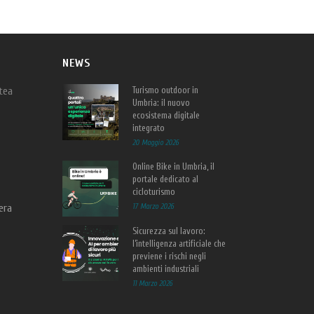
NEWS
tea
Turismo outdoor in
Umbria: il nuovo
ecosistema digitale
integrato
20 Maggio 2026
Online Bike in Umbria, il
portale dedicato al
cicloturismo
nera
17 Marzo 2026
Sicurezza sul lavoro:
l’intelligenza artificiale che
previene i rischi negli
ambienti industriali
11 Marzo 2026