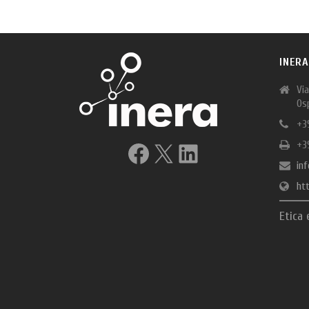
INERA
Vi
Os
+3
Facebook
X
LinkedIn
+3
inf
ht
Etica 