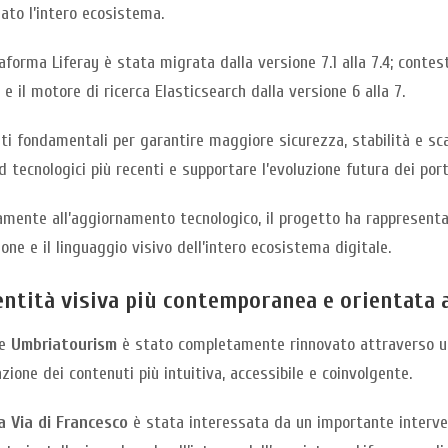
ato l’intero ecosistema.
aforma Liferay è stata migrata dalla versione 7.1 alla 7.4; conte
1 e il motore di ricerca Elasticsearch dalla versione 6 alla 7.
ti fondamentali per garantire maggiore sicurezza, stabilità e scal
 tecnologici più recenti e supportare l’evoluzione futura dei porta
amente all’aggiornamento tecnologico, il progetto ha rappresentat
one e il linguaggio visivo dell’intero ecosistema digitale.
entità visiva più contemporanea e orientata a
le
Umbriatourism
è stato completamente rinnovato attraverso un 
zione dei contenuti più intuitiva, accessibile e coinvolgente.
a Via di Francesco
è stata interessata da un importante interven