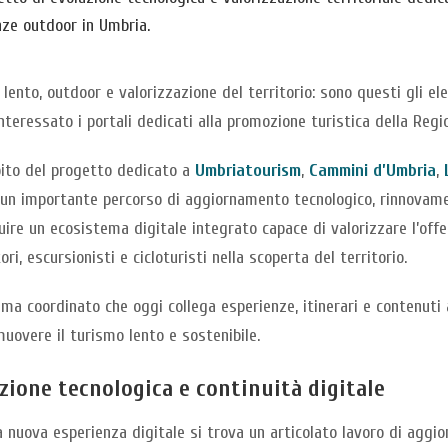
nze outdoor in Umbria.
lento, outdoor e valorizzazione del territorio: sono questi gli el
nteressato i portali dedicati alla promozione turistica della Reg
bito del progetto dedicato a
Umbriatourism
,
Cammini d’Umbria
,
 un importante percorso di aggiornamento tecnologico, rinnovamen
uire un ecosistema digitale integrato capace di valorizzare l’of
ori, escursionisti e cicloturisti nella scoperta del territorio.
ma coordinato che oggi collega esperienze, itinerari e contenuti
uovere il turismo lento e sostenibile.
zione tecnologica e continuità digitale
a nuova esperienza digitale si trova un articolato lavoro di aggi