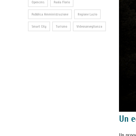
Opencms
Paola Florio
Pubblica Amministrazione
Regione Lazio
Smart City
Turismo
Videosorveglianza
Un e
Un proge