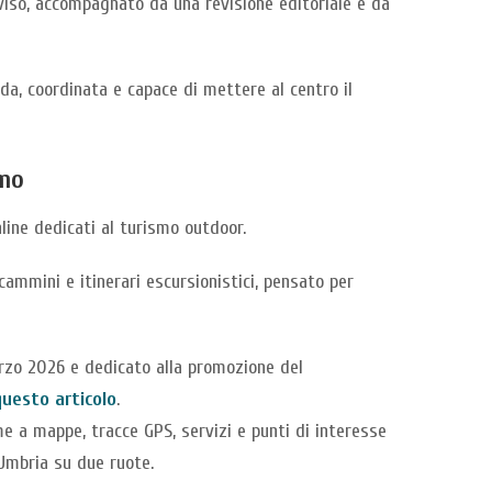
iviso, accompagnato da una revisione editoriale e da
ida, coordinata e capace di mettere al centro il
smo
nline dedicati al turismo outdoor.
ammini e itinerari escursionistici, pensato per
arzo 2026 e dedicato alla promozione del
questo articolo
.
eme a mappe, tracce GPS, servizi e punti di interesse
’Umbria su due ruote.