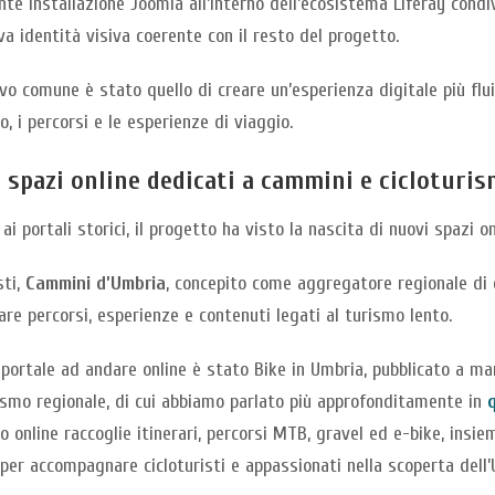
te installazione Joomla all’interno dell’ecosistema Liferay cond
a identità visiva coerente con il resto del progetto.
ivo comune è stato quello di creare un’esperienza digitale più flu
io, i percorsi e le esperienze di viaggio.
 spazi online dedicati a cammini e cicloturi
ai portali storici, il progetto ha visto la nascita di nuovi spazi o
sti,
Cammini d’Umbria
, concepito come aggregatore regionale di c
are percorsi, esperienze e contenuti legati al turismo lento.
 portale ad andare online è stato Bike in Umbria, pubblicato a m
ismo regionale, di cui abbiamo parlato più approfonditamente in
o online raccoglie itinerari, percorsi MTB, gravel ed e-bike, insi
per accompagnare cicloturisti e appassionati nella scoperta dell