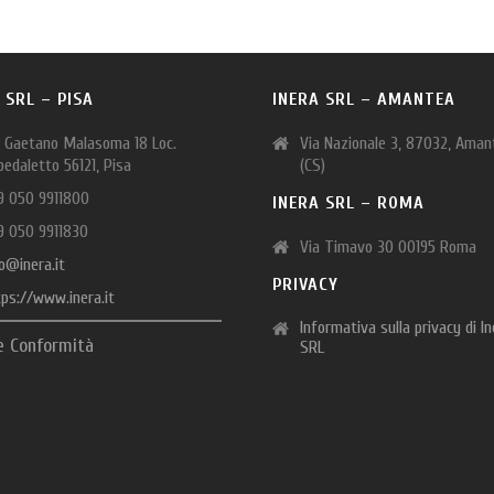
 SRL – PISA
INERA SRL – AMANTEA
a Gaetano Malasoma 18 Loc.
Via Nazionale 3, 87032, Aman
pedaletto 56121, Pisa
(CS)
9 050 9911800
INERA SRL – ROMA
9 050 9911830
Via Timavo 30 00195 Roma
o@inera.it
PRIVACY
tps://www.inera.it
Informativa sulla privacy di I
e Conformità
SRL