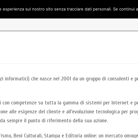
e esperienza sul nostro sito senza tracciare dati personali. Se continui 
HOME
NEWS
PORTFOLIO
zi informatici) che nasce nel 2001 da un gruppo di consulenti e 
ti con competenze su tutta la gamma di sistemi per Internet e pe
nzione alle esigenze del cliente e all’evoluzione tecnologica per pr
 da sempre il punto di riferimento della sua azione.
urismo, Beni Culturali, Stampa e Editoria online: un mercato omog