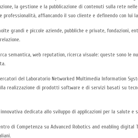
zione, la gestione e la pubblicazione di contenuti sulla rete nell
 professionalità, affiancando il suo cliente e definendo con lui la
olte grandi e piccole aziende, pubbliche e private, fondazioni, en
relazione.
icerca semantica, web reputation, ricerca visuale: queste sono l
ta.
icercatori del Laboratorio Networked Multimedia Information Syste
lla realizzazione di prodotti software e di servizi basati su tecn
nnovativa dedicata allo sviluppo di applicazioni per la salute e 
l Centro di Competenza su Advanced Robotics and enabling digital
liani.