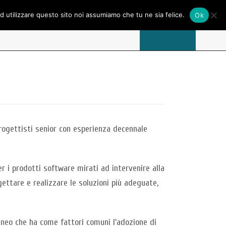
ad utilizzare questo sito noi assumiamo che tu ne sia felice.
Ok
CONTATTI
LAVORA CON NOI
ABOUT US
progettisti senior con esperienza decennale
r i prodotti software mirati ad intervenire alla
ogettare e realizzare le soluzioni più adeguate,
eneo che ha come fattori comuni l’adozione di