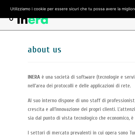
Utilizziamo i cookie per essere sicuri che tu possa avere la miglior
about us
INERA
è una società di software (tecnologie e servi
nell’area dei protocolli e delle applicazioni di rete.
Al suo interno dispone di uno staff di professionis
crescita e all’innovazione dei propri clienti. L’atte
sia dal punto di vista tecnologico che economico, è
I settori di mercato prevalenti in cui opera sono T