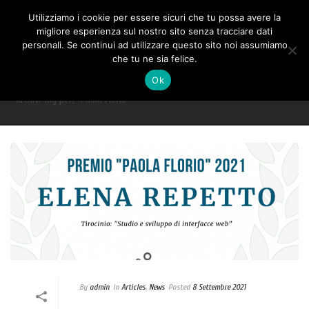
Utilizziamo i cookie per essere sicuri che tu possa avere la
migliore esperienza sul nostro sito senza tracciare dati
personali. Se continui ad utilizzare questo sito noi assumiamo
che tu ne sia felice.
ARCHIVES
Ok
Archivi Tag per: "Paola Florio"
By
admin
In
Articles
,
News
Posted
8 Settembre 2021