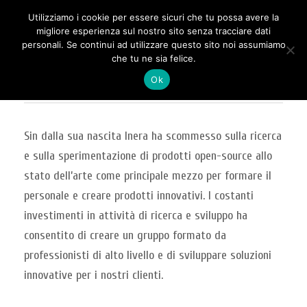
Utilizziamo i cookie per essere sicuri che tu possa avere la
migliore esperienza sul nostro sito senza tracciare dati
personali. Se continui ad utilizzare questo sito noi assumiamo
che tu ne sia felice.
Research & Development
Ok
Sin dalla sua nascita Inera ha scommesso sulla ricerca
e sulla sperimentazione di prodotti open-source allo
stato dell’arte come principale mezzo per formare il
personale e creare prodotti innovativi. I costanti
investimenti in attività di ricerca e sviluppo ha
consentito di creare un gruppo formato da
professionisti di alto livello e di sviluppare soluzioni
innovative per i nostri clienti.