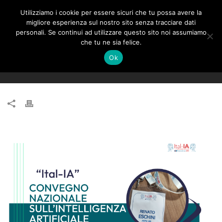
Utilizziamo i cookie per essere sicuri che tu possa avere la
migliore esperienza sul nostro sito senza tracciare dati
personali. Se continui ad utilizzare questo sito noi assumiamo
che tu ne sia felice.
“ITAL-IA”, CONVEGNO NAZIONALE CINI
Ok
SULL’INTELLIGENZA ARTIFICIALE