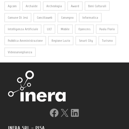
Agcom
Archaide
Archeologia
Award
Beni Culturali
Comune Di Jesi
Conciliaweb
Convegno
Informatica
Intelligenza Artificiale
LILT
Mobile
Opencms
Paola Florio
Pubblica Amministrazione
Regione Lazio
Smart City
Turismo
Videosorveglianza
Facebook
X
LinkedIn
INERA SRL – PISA