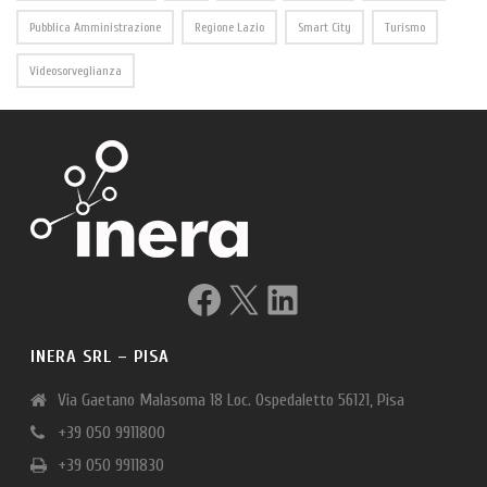
Pubblica Amministrazione
Regione Lazio
Smart City
Turismo
Videosorveglianza
Facebook
X
LinkedIn
INERA SRL – PISA
Via Gaetano Malasoma 18 Loc. Ospedaletto 56121, Pisa
+39 050 9911800
+39 050 9911830