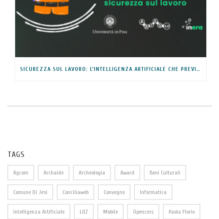
SICUREZZA SUL LAVORO: L’INTELLIGENZA ARTIFICIALE CHE PREVIENE I RISCHI NEGLI AMBIENTI INDUSTRIALI
TAGS
Agcom
Archaide
Archeologia
Award
Beni Culturali
Comune Di Jesi
Conciliaweb
Convegno
Informatica
Intelligenza Artificiale
LILT
Mobile
Opencms
Paola Florio